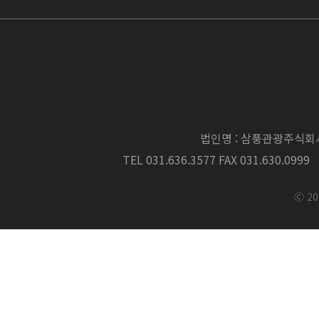
회원이 다음의 항목에 해당
로서 회원자격을 일시정지 하
1. 회원으로서 의무를 태만히
법인명 : 삼풍관광주식회
TEL 031.636.3577 FAX 031.630.0999
2. 각종요금 등의 납입을 
3. 파산선고를 받거나 입회
Ⓒ 20
4. 무기명 회원권의 무기명
발시 3개월 예약정지)
5. 본 클럽의 명예를 훼손